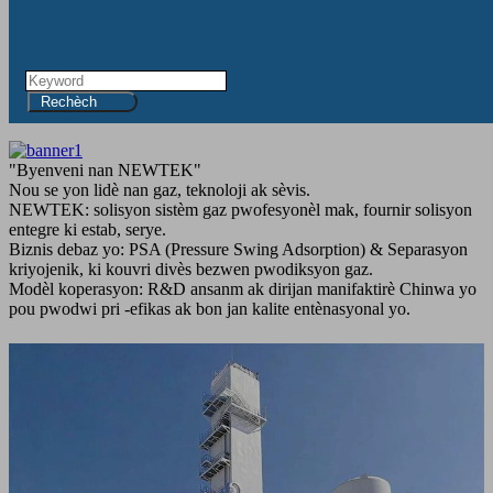
Rechèch
"Byenveni nan NEWTEK"
Nou se yon lidè nan gaz, teknoloji ak sèvis.
NEWTEK: solisyon sistèm gaz pwofesyonèl mak, fournir solisyon
entegre ki estab, serye.
Biznis debaz yo: PSA (Pressure Swing Adsorption) & Separasyon
kriyojenik, ki kouvri divès bezwen pwodiksyon gaz.
Modèl koperasyon: R&D ansanm ak dirijan manifaktirè Chinwa yo
pou pwodwi pri -efikas ak bon jan kalite entènasyonal yo.