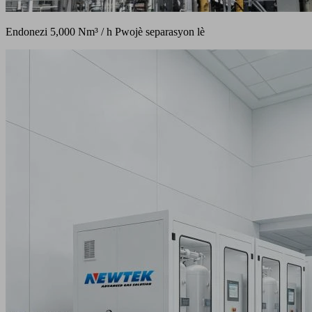
Endonezi 5,000 Nm³ / h Pwojè separasyon lè