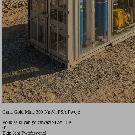
Gana Gold Mine 300 Nm³/h PSA Pwojè
Poukisa kliyan yo chwazi
NEWTEK
01
Ekip Jeni Pwofesyonèl