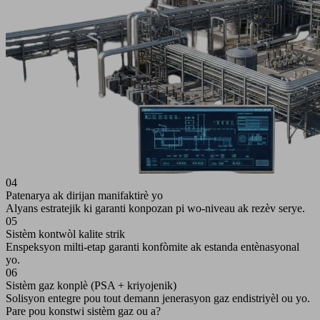
04
Patenarya ak dirijan manifaktirè yo
Alyans estratejik ki garanti konpozan pi wo-niveau ak rezèv serye.
05
Sistèm kontwòl kalite strik
Enspeksyon milti-etap garanti konfòmite ak estanda entènasyonal
yo.
06
Sistèm gaz konplè (PSA + kriyojenik)
Solisyon entegre pou tout demann jenerasyon gaz endistriyèl ou yo.
Pare pou konstwi sistèm gaz ou a?