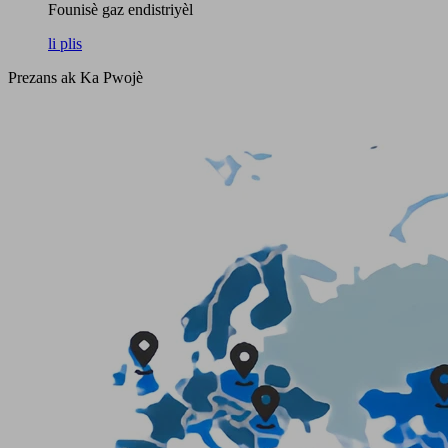
Founisè gaz endistriyèl
li plis
Prezans ak Ka Pwojè