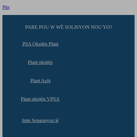
Plis
PARE POU W WÈ SOLISYON NOU YO?
PSA Oksijèn Plant
Plant oksijèn
Plant Azòt
Plant oksijèn VPSA
Inite Separasyon lè