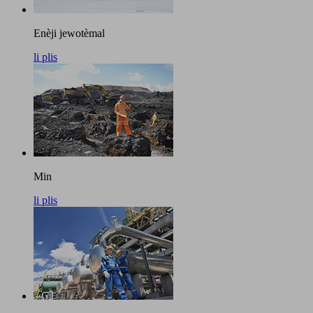
Enèji jewotèmal
li plis
Min
li plis