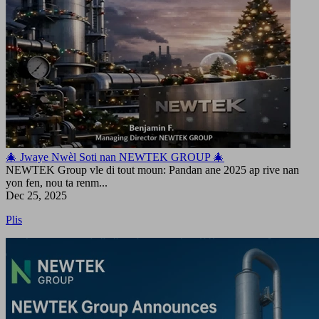
🎄 Jwaye Nwèl Soti nan NEWTEK GROUP 🎄
NEWTEK Group vle di tout moun: Pandan ane 2025 ap rive nan
yon fen, nou ta renm...
Dec 25, 2025
Plis