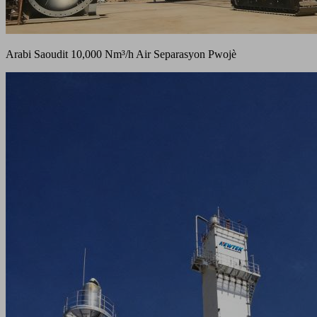
Arabi Saoudit 10,000 Nm³/h Air Separasyon Pwojè