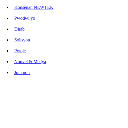
Konsènan NEWTEK
Pwodwi yo
Dirab
Solisyon
Pwojè
Nouvèl & Medya
Join nou