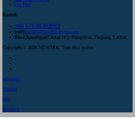
Co2 Plant
Kontak
+86 571 87393983
Imèl:
inquiry@newtek-group.com
Biwo Komèsyal:
Global HQ: Hangzhou, Zhejiang, Lachin.
Copyright © 2026 NEWTEK. Tout dwa rezève.
whatsapp
Telefòn
Mel
Rechèch