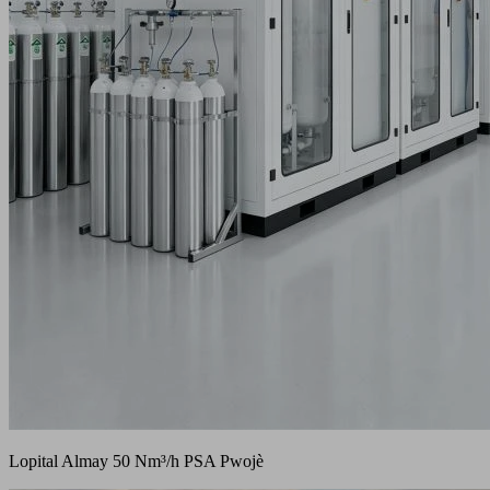
Lopital Almay 50 Nm³/h PSA Pwojè