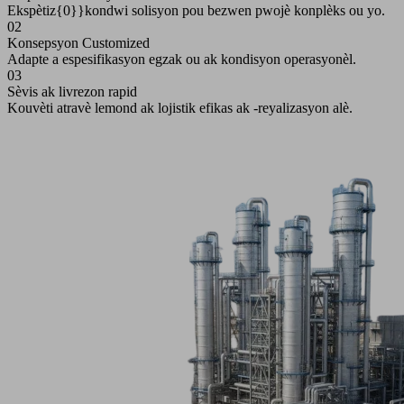
Ekspètiz{0}}kondwi solisyon pou bezwen pwojè konplèks ou yo.
02
Konsepsyon Customized
Adapte a espesifikasyon egzak ou ak kondisyon operasyonèl.
03
Sèvis ak livrezon rapid
Kouvèti atravè lemond ak lojistik efikas ak -reyalizasyon alè.