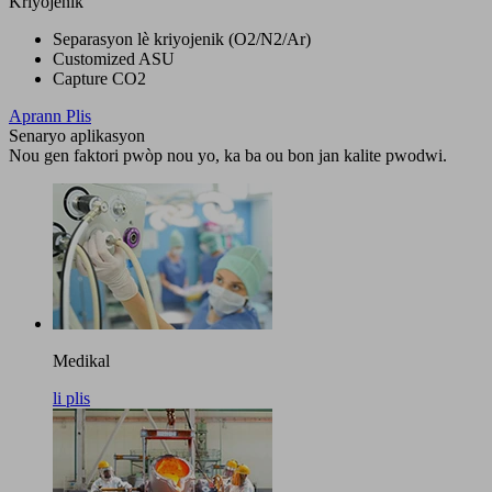
Kriyojenik
Separasyon lè kriyojenik (O2/N2/Ar)
Customized ASU
Capture CO2
Aprann Plis
Senaryo aplikasyon
Nou gen faktori pwòp nou yo, ka ba ou bon jan kalite pwodwi.
Medikal
li plis