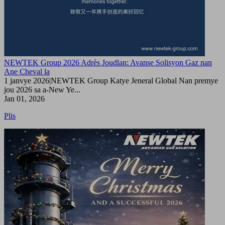
NEWTEK Group 2026 Adrès Joudlan: Avanse Solisyon Gaz nan
Ane Cheval la
1 janvye 2026|NEWTEK Group Katye Jeneral Global Nan premye
jou 2026 sa a-New Ye...
Jan 01, 2026
Plis