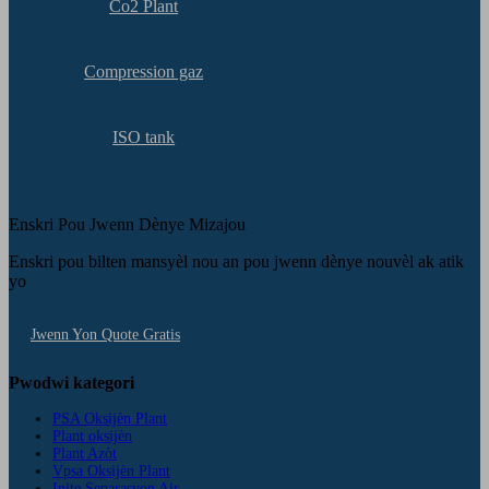
Co2 Plant
Compression gaz
ISO tank
Enskri Pou Jwenn Dènye Mizajou
Enskri pou bilten mansyèl nou an pou jwenn dènye nouvèl ak atik
yo
Jwenn Yon Quote Gratis
Pwodwi kategori
PSA Oksijèn Plant
Plant oksijèn
Plant Azòt
Vpsa Oksijèn Plant
Inite Separasyon Air