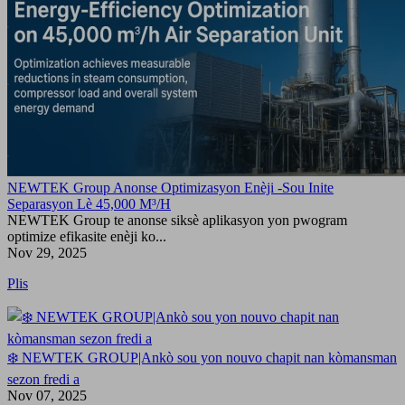
NEWTEK Group Anonse Optimizasyon Enèji -Sou Inite
Separasyon Lè 45,000 M³/H
NEWTEK Group te anonse siksè aplikasyon yon pwogram
optimize efikasite enèji ko...
Nov 29, 2025
Plis
❄️ NEWTEK GROUP|Ankò sou yon nouvo chapit nan kòmansman
sezon fredi a
Nov 07, 2025