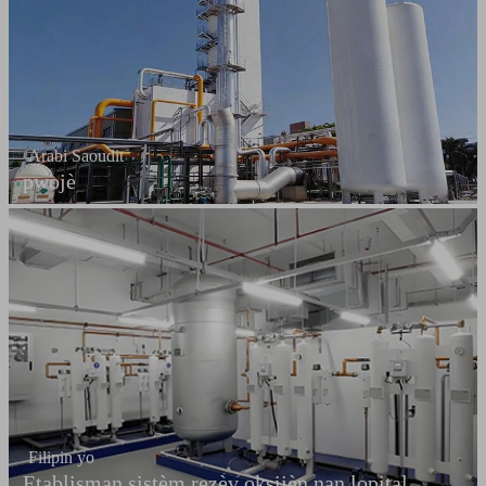
Arabi Saoudit
pwojè
Filipin yo
Etablisman sistèm rezèv oksijèn nan lopital