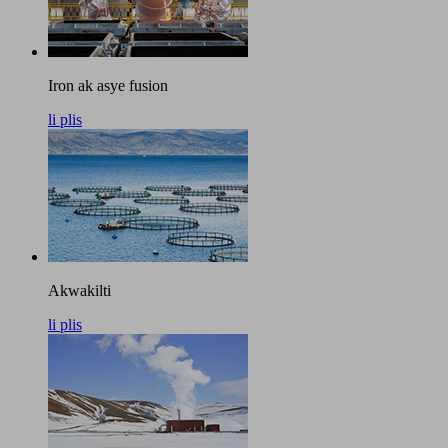
Iron ak asye fusion
li plis
Akwakilti
li plis