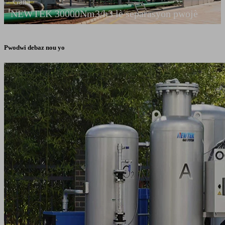
Gana
NEWTEK 30000Nm3/h3 lè separasyon pwojè
Pwodwi debaz nou yo