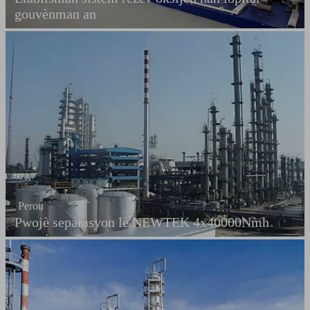
gouvènman an
Perou
Pwojè separasyon lè NEWTEK 4x40000Nmh